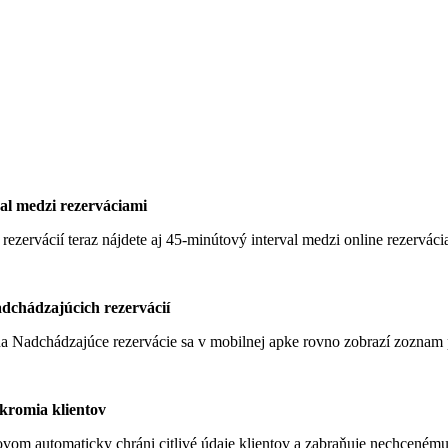
al medzi rezerváciami
rezervácií teraz nájdete aj 45-minútový interval medzi online rezervác
dchádzajúcich rezervácií
na Nadchádzajúce rezervácie sa v mobilnej apke rovno zobrazí zoznam 
kromia klientov
om automaticky chráni citlivé údaje klientov a zabraňuje nechcenému 