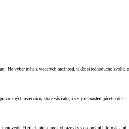
iami. Na výber máte z viacerých možností, takže si jednoducho zvolíte 
potvrdených rezervácií, ktoré vás čakajú vždy od nasledujúceho dňa.
zhotoveniu či zdieľaniu snímok obrazovky s osobnými informáciami. N