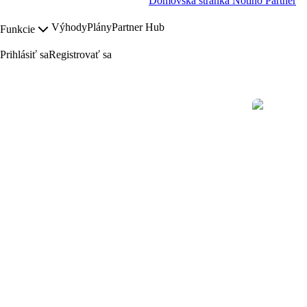
Domovská stránka Notino Partner
Výhody
Plány
Partner Hub
Funkcie
Prihlásiť sa
Registrovať sa