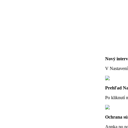
Nový interv
V Nastavení 
Prehľad Na
Po kliknutí 
Ochrana sú
Appka po nov